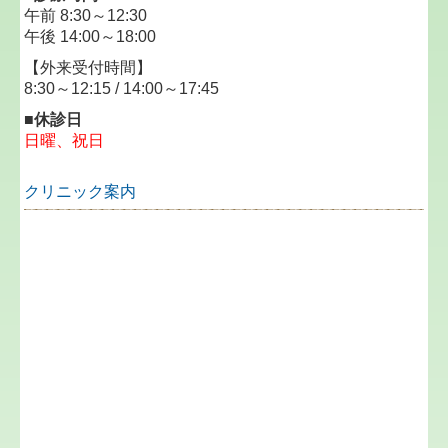
・在宅での
自己注射管理
午前 8:30～12:30
点滴の管理など
午後 14:00～18:00
・在宅での
寝たきり患者さん
の処置
【外来受付時間】
褥瘡の管理など
8:30～12:15 / 14:00～17:45
・在宅での
自己疼痛管理
鎮痛薬や麻薬の使用
■休診日
・在宅での
中心静脈栄養の管理
日曜、祝日
中心静脈栄養の実施
・在宅での
栄養管理
クリニック案内
経管栄養や胃瘻の管理
その他
・尿カテーテル（留置カテーテル等）の管理
・気管切開部の処置など
他施設との連携
・病院との連携
・居宅介護支援事業者との連携
・診療所との連携
・薬局との連携
・訪問看護ステーションとの連携