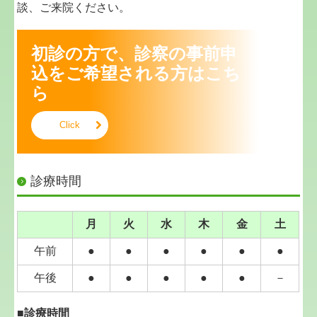
談、ご来院ください。
詳しくは、当院までお問い合わせ下さい。
めづき医院
0838-22-2248
初診の方で、診察の事前申
2016.02.19...ダニアレルギーに対する、舌下免疫療
込をご希望される方はこち
法（ミティキュア療法）を始めました。
ら
ダニアレルギーに対する、舌下免疫療法（ミティ
キュア療法）を始めました。
Click
ご希望の方は、ご相談下さい。
2015.01.09...スギ花粉症に対する、舌下免疫療法
（シダトレン療法）を始めました。
診療時間
スギ花粉症に対する、舌下免疫療法（シダキュア舌
下錠）を始めました。
ご希望の方は、ご相談下さい。
月
火
水
木
金
土
2014.02.03...在宅でのターミナルケア行っていま
午前
●
●
●
●
●
●
す。お気軽にご相談ください。
当院で行えるケア
午後
●
●
●
●
●
－
・往診：24時間365日対応します
・在宅での
酸素療法
や
人工呼吸管理
■診療時間