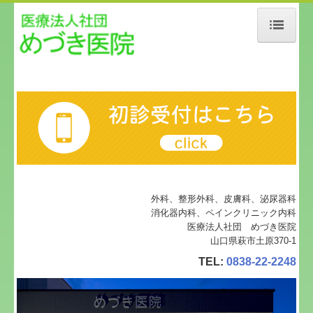
ホーム
当院について
診療案内
在宅医療
ボトックス注射
外科、整形外科、皮膚科、泌尿器科
消化器内科、ペインクリニック内科
医療法人社団 めづき医院
地図、交通案内
山口県萩市土原370-1
個人情報保護方針
TEL:
0838-22-2248
BLOG