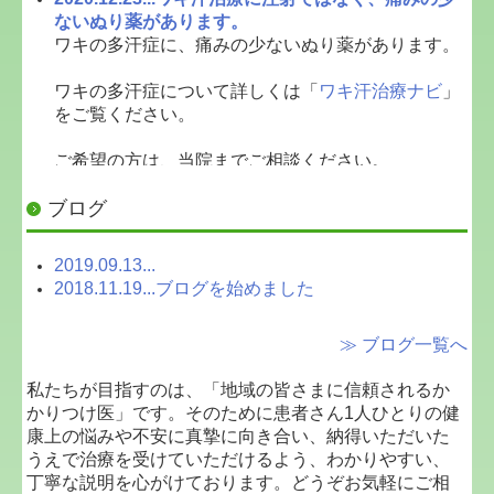
ないぬり薬があります。
ワキの多汗症に、痛みの少ないぬり薬があります。
ワキの多汗症について詳しくは「
ワキ汗治療ナビ
」
をご覧ください。
ご希望の方は、当院までご相談ください。
ブログ
めづき医院
0838-22-2248
2020.09.29...発熱外来のお知らせ
2019.09.13...
当院では火曜日・金曜日の11時～12時まで発熱外来
2018.11.19...ブログを始めました
を行っています。
≫ ブログ一覧へ
受診前に電話予約を必ず入れてください。
また、受診の際はマスクの着用をお願い致します。
私たちが目指すのは、「地域の皆さまに信頼されるか
場合により、院内の診療ではなく、来られた車内に
かりつけ医」です。そのために患者さん1人ひとりの健
て診療となります。
康上の悩みや不安に真摯に向き合い、納得いただいた
うえで治療を受けていただけるよう、わかりやすい、
2016.11.09...AGAの治療を始めました。
丁寧な説明を心がけております。どうぞお気軽にご相
AGAの治療を始めました。