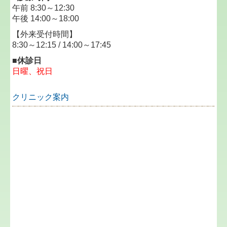
・在宅での
自己注射管理
午前 8:30～12:30
点滴の管理など
午後 14:00～18:00
・在宅での
寝たきり患者さん
の処置
【外来受付時間】
褥瘡の管理など
8:30～12:15 / 14:00～17:45
・在宅での
自己疼痛管理
鎮痛薬や麻薬の使用
■休診日
・在宅での
中心静脈栄養の管理
日曜、祝日
中心静脈栄養の実施
・在宅での
栄養管理
クリニック案内
経管栄養や胃瘻の管理
その他
・尿カテーテル（留置カテーテル等）の管理
・気管切開部の処置など
他施設との連携
・病院との連携
・居宅介護支援事業者との連携
・診療所との連携
・薬局との連携
・訪問看護ステーションとの連携