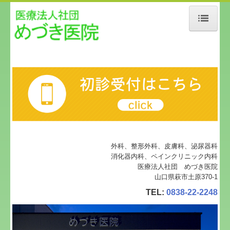
ホーム
当院について
診療案内
在宅医療
ボトックス注射
外科、整形外科、皮膚科、泌尿器科
消化器内科、ペインクリニック内科
医療法人社団 めづき医院
地図、交通案内
山口県萩市土原370-1
個人情報保護方針
TEL:
0838-22-2248
BLOG