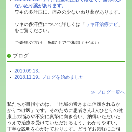
ないぬり薬があります。
ワキの多汗症に、痛みの少ないぬり薬があります。
ワキの多汗症について詳しくは「
ワキ汗治療ナビ
」
をご覧ください。
ご希望の方は、当院までご相談ください。
ブログ
めづき医院
0838-22-2248
2020.09.29...発熱外来のお知らせ
2019.09.13...
当院では火曜日・金曜日の11時～12時まで発熱外来
2018.11.19...ブログを始めました
を行っています。
≫ ブログ一覧へ
受診前に電話予約を必ず入れてください。
また、受診の際はマスクの着用をお願い致します。
私たちが目指すのは、「地域の皆さまに信頼されるか
場合により、院内の診療ではなく、来られた車内に
かりつけ医」です。そのために患者さん1人ひとりの健
て診療となります。
康上の悩みや不安に真摯に向き合い、納得いただいた
うえで治療を受けていただけるよう、わかりやすい、
2016.11.09...AGAの治療を始めました。
丁寧な説明を心がけております。どうぞお気軽にご相
AGAの治療を始めました。