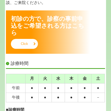
談、ご来院ください。
詳しくは、当院までお問い合わせ下さい。
めづき医院
0838-22-2248
初診の方で、診察の事前申
2016.02.19...ダニアレルギーに対する、舌下免疫療
込をご希望される方はこち
法（ミティキュア療法）を始めました。
ら
ダニアレルギーに対する、舌下免疫療法（ミティ
キュア療法）を始めました。
Click
ご希望の方は、ご相談下さい。
2015.01.09...スギ花粉症に対する、舌下免疫療法
（シダトレン療法）を始めました。
診療時間
スギ花粉症に対する、舌下免疫療法（シダキュア舌
下錠）を始めました。
ご希望の方は、ご相談下さい。
月
火
水
木
金
土
2014.02.03...在宅でのターミナルケア行っていま
午前
●
●
●
●
●
●
す。お気軽にご相談ください。
当院で行えるケア
午後
●
●
●
●
●
－
・往診：24時間365日対応します
・在宅での
酸素療法
や
人工呼吸管理
■診療時間